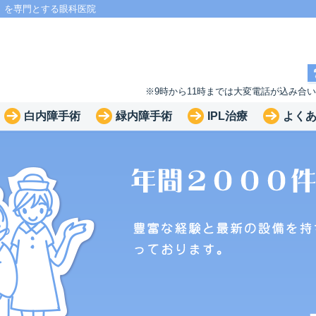
」を専門とする眼科医院
※9時から11時までは大変電話が込み合
白内障手術
緑内障手術
IPL治療
よく