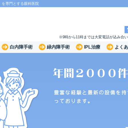
」を専門とする眼科医院
※9時から11時までは大変電話が込み合
白内障手術
緑内障手術
IPL治療
よく