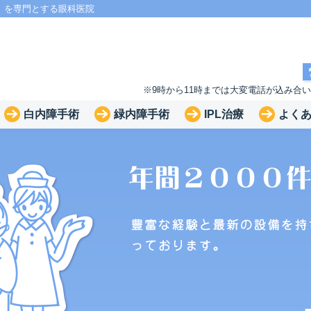
」を専門とする眼科医院
※9時から11時までは大変電話が込み合
白内障手術
緑内障手術
IPL治療
よく