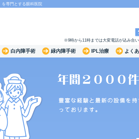
」を専門とする眼科医院
※9時から11時までは大変電話が込み合
白内障手術
緑内障手術
IPL治療
よく