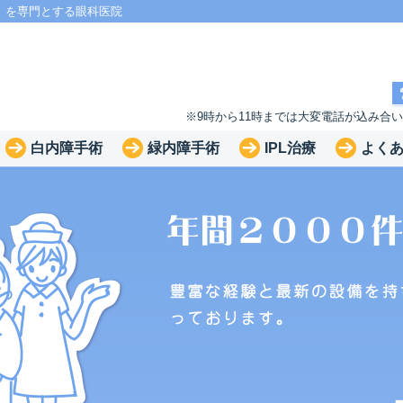
」を専門とする眼科医院
※9時から11時までは大変電話が込み合
白内障手術
緑内障手術
IPL治療
よく