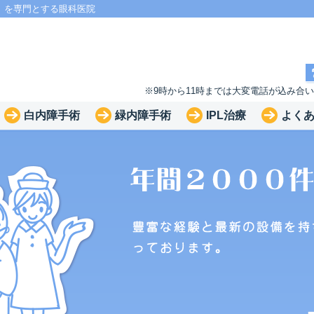
」を専門とする眼科医院
※9時から11時までは大変電話が込み合
白内障手術
緑内障手術
IPL治療
よく