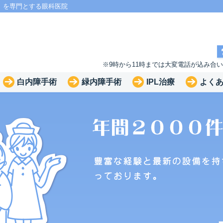
」を専門とする眼科医院
※9時から11時までは大変電話が込み合
白内障手術
緑内障手術
IPL治療
よく