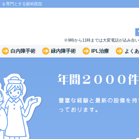
」を専門とする眼科医院
※9時から11時までは大変電話が込み合
白内障手術
緑内障手術
IPL治療
よく