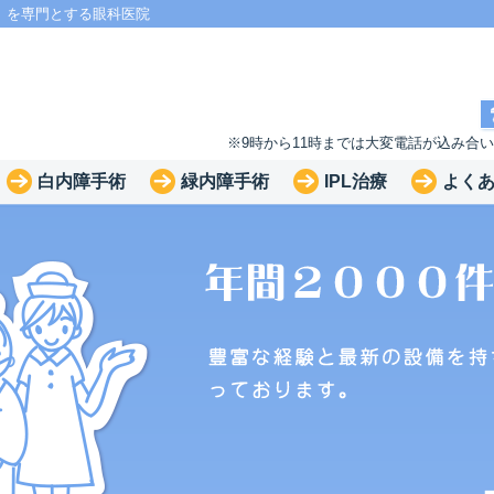
」を専門とする眼科医院
※9時から11時までは大変電話が込み合
白内障手術
緑内障手術
IPL治療
よく