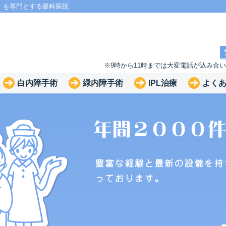
」を専門とする眼科医院
※9時から11時までは大変電話が込み合
白内障手術
緑内障手術
IPL治療
よく